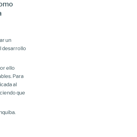
como
a
ar un
 desarrollo
or ello
ables. Para
icada al
aciendo que
nquiba.